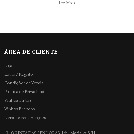
Ler Mais
ÁREA DE CLIENTE
Loja
Login / Registo
Condições de Venda
Politica de Privacidade
Vinhos Tintos
Vinhos Brancos
Livro de reclamações
QUINTA DAS SENHORAS, Ldª
, Marialva S/N