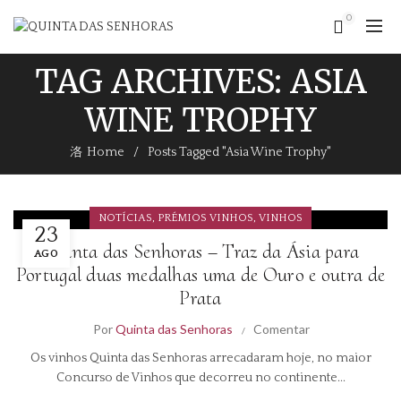
0
TAG ARCHIVES: ASIA
WINE TROPHY
Home
Posts Tagged "Asia Wine Trophy"
,
,
NOTÍCIAS
PRÉMIOS VINHOS
VINHOS
23
Quinta das Senhoras – Traz da Ásia para
AGO
Portugal duas medalhas uma de Ouro e outra de
Prata
Por
Quinta das Senhoras
Comentar
Os vinhos Quinta das Senhoras arrecadaram hoje, no maior
Concurso de Vinhos que decorreu no continente...