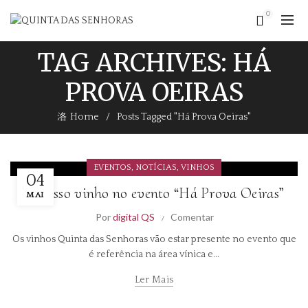
0
TAG ARCHIVES: HÁ
PROVA OEIRAS
Home
Posts Tagged "Há Prova Oeiras"
,
,
EVENTOS
NOTÍCIAS
VINHOS
04
O nosso vinho no evento “Há Prova Oeiras”
MAI
Por
digital QS
Comentar
Os vinhos Quinta das Senhoras vão estar presente no evento que
é referência na área vínica e...
Ler Mais