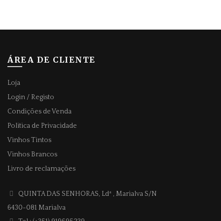
ÁREA DE CLIENTE
Loja
Login / Registo
Condições de Venda
Politica de Privacidade
Vinhos Tintos
Vinhos Brancos
Livro de reclamações
QUINTA DAS SENHORAS, Ldª
, Marialva S/N
6430-081 Marialva