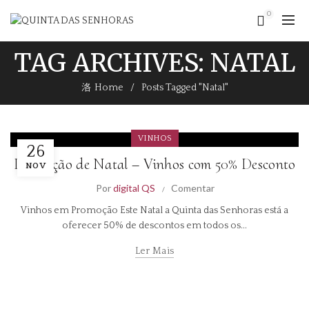
0
TAG ARCHIVES: NATAL
Home
Posts Tagged "Natal"
VINHOS
26
Promoção de Natal – Vinhos com 50% Desconto
NOV
Por
digital QS
Comentar
Vinhos em Promoção Este Natal a Quinta das Senhoras está a
oferecer 50% de descontos em todos os...
Ler Mais