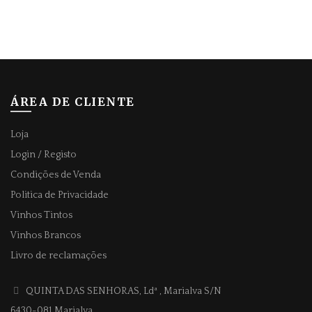
ÁREA DE CLIENTE
Loja
Login / Registo
Condições de Venda
Politica de Privacidade
Vinhos Tintos
Vinhos Brancos
Livro de reclamações
QUINTA DAS SENHORAS, Ldª
, Marialva S/N
6430-081 Marialva