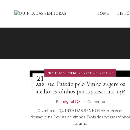
HOME
HISTÓ
,
,
NOTÍCIAS
PRÉMIOS VINHOS
VINHOS
21
Revista Paixão pelo Vinho sugere os
AGO
melhores vinhos portugueses até 13€
Por
digital QS
Comentar
O vinho da QUINTA DAS SENHORAS mereceu
destaque na Revista de vinhos. Dois dos nossos vinho
foram...