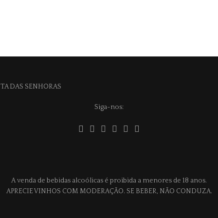
Siga-nos:
A venda de bebidas alcoólicas é proibida a menores de 18 anos.
APRECIE VINHOS COM MODERAÇÃO. SE BEBER, NÃO CONDUZA.