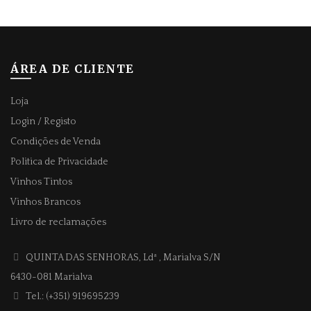
ÁREA DE CLIENTE
Loja
Login / Registo
Condições de Venda
Politica de Privacidade
Vinhos Tintos
Vinhos Brancos
Livro de reclamações
QUINTA DAS SENHORAS, Ldª
, Marialva S/N
6430-081 Marialva
Tel.: (+351) 919695239