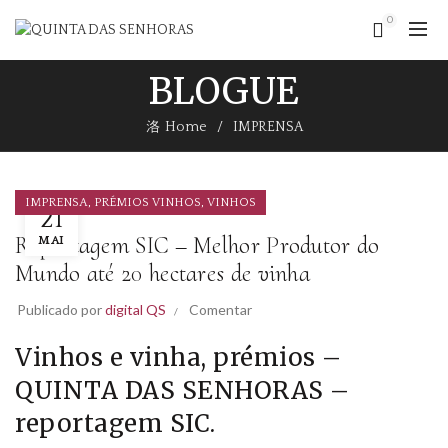
0
BLOGUE
Home
IMPRENSA
,
,
IMPRENSA
PRÉMIOS VINHOS
VINHOS
21
Reportagem SIC – Melhor Produtor do
MAI
Mundo até 20 hectares de vinha
Publicado por
digital QS
Comentar
Vinhos e vinha, p
rémios
–
QUINTA DAS SENHORAS –
reportagem SIC.