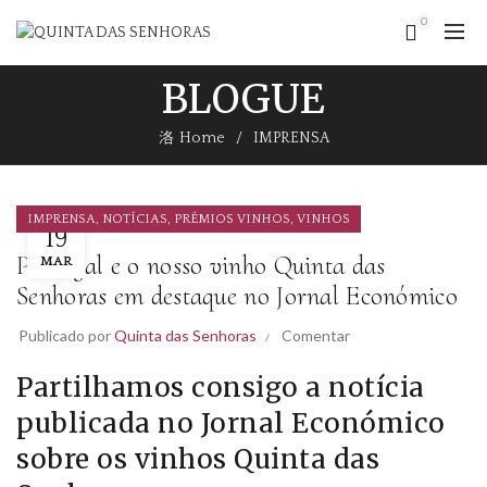
0
BLOGUE
Home
IMPRENSA
,
,
,
IMPRENSA
NOTÍCIAS
PRÉMIOS VINHOS
VINHOS
19
Portugal e o nosso vinho Quinta das
MAR
Senhoras em destaque no Jornal Económico
Publicado por
Quinta das Senhoras
Comentar
Partilhamos consigo a notícia
publicada no Jornal Económico
sobre os vinhos Quinta das