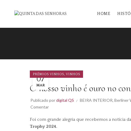
HOME
HISTÓ
,
PRÉMIOS VINHOS
VINHOS
07
O nosso vinho é ouro no con
MAR
Publicado por
digital QS
BEIRA INTERIOR
,
Berliner
Comentar
Foi com grande alegria que recebemos a notícia d
Trophy 2024.