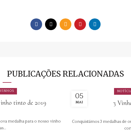
PUBLICAÇÕES RELACIONADAS
VINHOS
NOTÍCI
05
inho tinto de 2019
3 Vinh
MAI
nova medalha para o nosso vinho
Conquistámos 3 medalhas de ou
s...
con