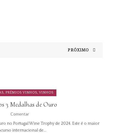
PRÓXIMO
,
,
AS
PRÉMIOS VINHOS
VINHOS
05
O
os 3 Medalhas de Ouro
JAN
Comentar
Vinho e quei
ro no Portugal Wine Trophy de 2024. Este é o maior
curso internacional de...