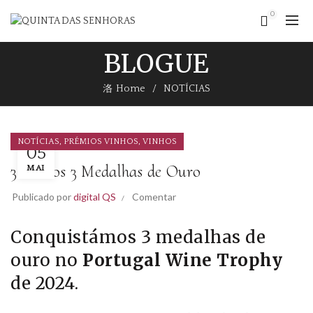
0
BLOGUE
Home
NOTÍCIAS
,
,
NOTÍCIAS
PRÉMIOS VINHOS
VINHOS
05
3 Vinhos 3 Medalhas de Ouro
MAI
Publicado por
digital QS
Comentar
Conquistámos 3 medalhas de
ouro no
Portugal Wine Trophy
de 2024.