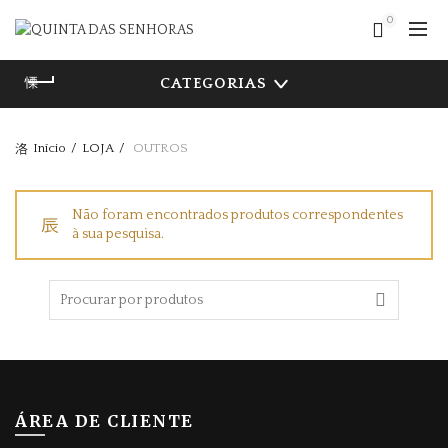
0
CATEGORIAS
Início
LOJA
OUTROS
Não foram encontrados produtos correspondentes
à sua pesquisa.
Procurar
por
ÁREA DE CLIENTE