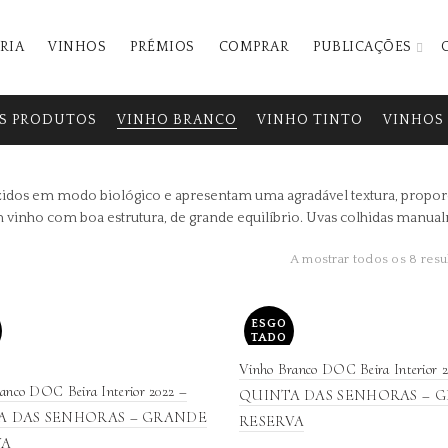
RIA
VINHOS
PRÉMIOS
COMPRAR
PUBLICAÇÕES
S PRODUTOS
VINHO BRANCO
VINHO TINTO
VINHOS 
em modo biológico e apresentam uma agradável textura, proporcio
m vinho com boa estrutura, de grande equilíbrio. Uvas colhidas manua
A mostrar todos os 8 resu
ESGO
TADO
Vinho Branco DOC Beira Interior 2
anco DOC Beira Interior 2022 –
O
QUINTA DAS SENHORAS – 
A DAS SENHORAS – GRANDE
RESERVA
VA