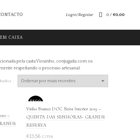
CONTACTO
Login/Registar
0
/
€
0,00
EM CAIXA
nada pela casta Viosinho, conjugada com os
lmente respeitando o processo artesanal.
Ordenado
ltados
por
mais
recentes
ESGO
TADO
Vinho Branco DOC Beira Interior 2019 –
020 –
QUINTA DAS SENHORAS- GRANDE
GRANDE
RESERVA
€
13,56
C/IVA