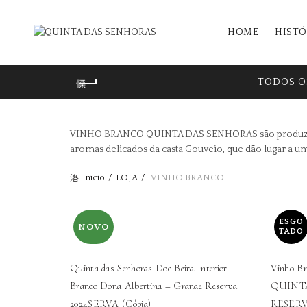
HOME
HISTÓ
TODOS O
VINHO BRANCO QUINTA DAS SENHORAS são produzidos 
aromas delicados da casta Gouveio, que dão lugar a u
Início
LOJA
VINHO BRANCO
ESGO
NOVO
TADO
Quinta das Senhoras Doc Beira Interior
Vinho Br
NOV
Branco Dona Albertina – Grande Reserva
QUINT
2024SERVA (Cópia)
RESER