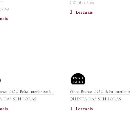
€
13,56
C/IVA
C/IVA
Ler mais
mais
ESGO
TADO
anco DOC Beira Interior 2016 –
Vinho Branco DOC Beira Interior 2
A DAS SENHORAS
QUINTA DAS SENHORAS
mais
Ler mais