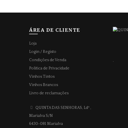
ÁREA DE CLIENTE
Loja
Login / Registo
Condições de Venda
.
Politica de Privacidade
Vinhos Tintos
Vinhos Brancos
Livro de reclamações
QUINTA DAS SENHORAS, Ldª
,
Marialva S/N
6430-081 Marialva