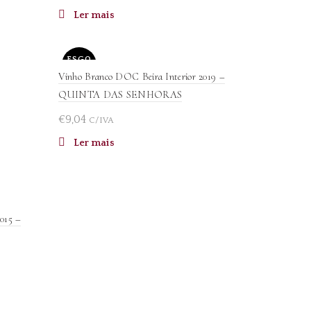
Ler mais
ESGO
TADO
Vinho Branco DOC Beira Interior 2019 –
QUINTA DAS SENHORAS
€
9,04
C/IVA
Ler mais
015 –