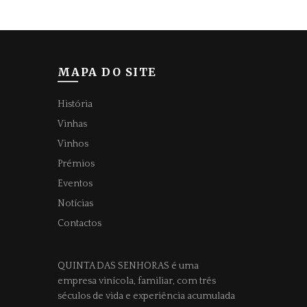
MAPA DO SITE
História
Vinhas
Vinhos
Prémios
Eventos
Notícias
Contactos
QUINTA DAS SENHORAS
é uma
empresa vinícola, familiar, com três
séculos de vida e experiência acumulada