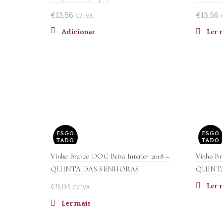
€
13,56
€
13,56
C/IVA
Adicionar
Ler 
ESGO
ESGO
TADO
TADO
Vinho Branco DOC Beira Interior 2018 –
Vinho Br
QUINTA DAS SENHORAS
QUINT
€
9,04
Ler 
C/IVA
Ler mais