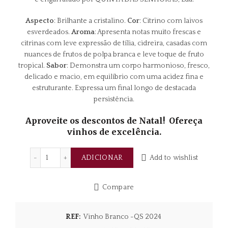
Aspecto
: Brilhante a cristalino.
Cor
: Citrino com laivos
esverdeados.
Aroma
: Apresenta notas muito frescas e
citrinas com leve expressão de tília, cidreira, casadas com
nuances de frutos de polpa branca e leve toque de fruto
tropical.
Sabor
: Demonstra um corpo harmonioso, fresco,
delicado e macio, em equilíbrio com uma acidez fina e
estruturante. Expressa um final longo de destacada
persistência.
Aproveite os descontos de Natal! Ofereça
vinhos de excelência.
Quantidade de Quinta das Senhoras Doc Beira Interio
ADICIONAR
Add to wishlist
Compare
REF:
Vinho Branco -QS 2024