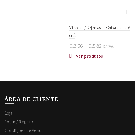
Vinhos p/ Ofertas – Caixas 2 ou 6
und
Price
€
13,56
–
€
15,82
C/IVA
range:
Ver produtos
€13,56
through
€15,82
ÁREA DE CLIENTE
Loja
Login / Registo
Condições de Venda