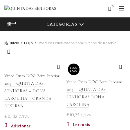
0
CATEGORIAS
Início
LOJA
Produtos etiquetados com “Vinhos de Reserva”
ESGO
TADO
Vinho Tinto DOC Beira Interior
Vinho Tinto DOC Beira Interior
2015 – QUINTA DAS
2015 – QUINTA DAS
SENHORAS – DONA
SENHORAS DONA
CAROLINA – GRANDE
CAROLINA
RESERVA
€
10,74
C/IVA
€
15,82
C/IVA
Ler mais
Adicionar