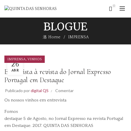
0
BLOGUE
Home
IMPRENSA
,
IMPRENSA
VINHOS
26
Entrevista à revista do Jornal Expresso
ABR
Portugal em Destaque
Publicado por
digital QS
Comentar
Os nossos vinhos em entrevista
Fomos
destaque 5 de Agosto, no Jornal Expresso na revista Portugal
em Destaque. 2017.
QUINTA DAS SENHORAS