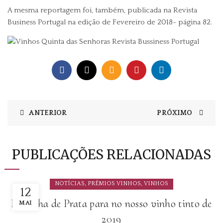
A mesma reportagem foi, também, publicada na
Revista
Business Portugal
na edição de Fevereiro de 2018- página 82.
ANTERIOR
PRÓXIMO
PUBLICAÇÕES RELACIONADAS
,
,
NOTÍCIAS
PRÉMIOS VINHOS
VINHOS
12
Medalha de Prata para no nosso vinho tinto de
MAI
2019